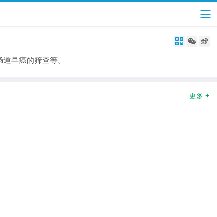



肠道早癌的筛查等。
更多 +