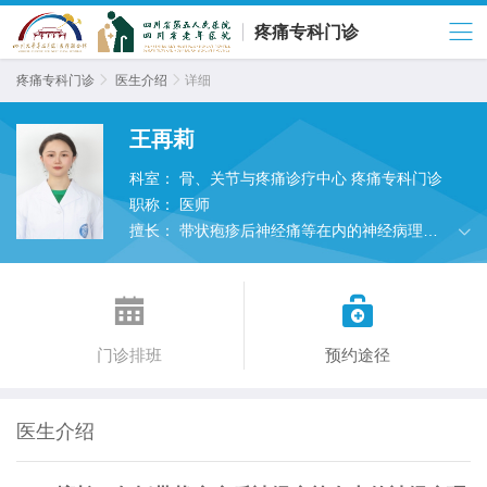
疼痛专科门诊
疼痛专科门诊

医生介绍

详细
王再莉
科室：
骨、关节与疼痛诊疗中心 疼痛专科门诊
职称：
医师
擅长：
带状疱疹后神经痛等在内的神经病理性
疼痛，骨关节疼痛等诊疗及微创手术与治疗；以
及骨质疏松的诊疗。


门诊排班
预约途径
医生介绍