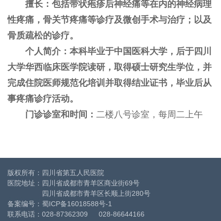
擅长：
包括带状疱疹后神经痛等在内的神经病理
性疼痛，骨关节疼痛等
诊疗及
微创
手术
与
治疗
；以及
骨质疏松的诊疗。
个人简介：
本科毕业于中国医科大学，后于四川
大学华西临床医学院读研，取得硕士研究生学位，并
完成
住院医师规范化培训并取得
结业
证书，
毕业后从
事疼痛诊疗活动。
门诊诊室和时间：
二楼
八
号诊室，每
周二上午
版权所有：四川省第五人民医院
医院地址：四川省成都市青羊区商业街69号
四川省成都市青羊区长顺上街280号
备案编号：
蜀ICP备16018588号-1
联系电话：028-87362309 028-86644166