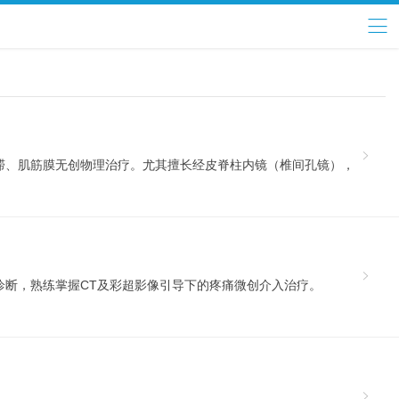
滞、肌筋膜无创物理治疗。尤其擅长经皮脊柱内镜（椎间孔镜），
断，熟练掌握CT及彩超影像引导下的疼痛微创介入治疗。