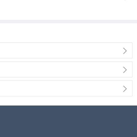


